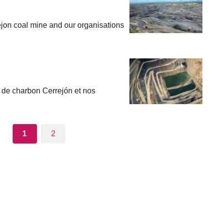
jon coal mine and our organisations
 de charbon Cerrejón et nos
1
2